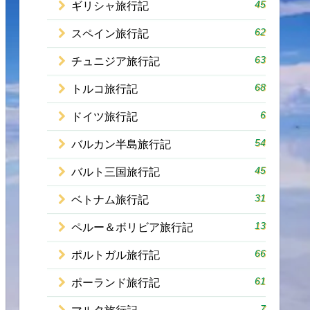
45
ギリシャ旅行記
62
スペイン旅行記
63
チュニジア旅行記
68
トルコ旅行記
6
ドイツ旅行記
54
バルカン半島旅行記
45
バルト三国旅行記
31
ベトナム旅行記
13
ペルー＆ボリビア旅行記
66
ポルトガル旅行記
61
ポーランド旅行記
7