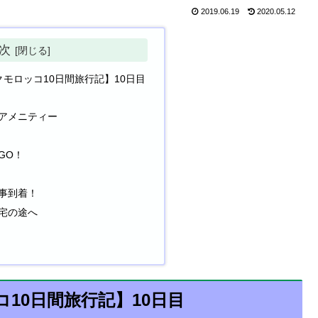
2019.06.19
2020.05.12
次
クモロッコ10日間旅行記】10日目
！
アメニティー
GO！
事到着！
宅の途へ
10日間旅行記】10日目