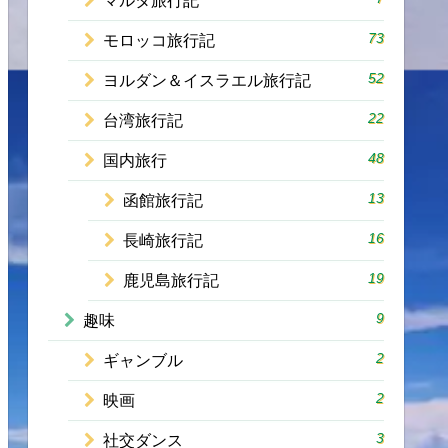
マルタ旅行記
73
モロッコ旅行記
52
ヨルダン＆イスラエル旅行記
22
台湾旅行記
48
国内旅行
13
函館旅行記
16
長崎旅行記
19
鹿児島旅行記
9
趣味
2
ギャンブル
2
映画
3
社交ダンス