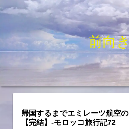
前向
帰国するまでエミレーツ航空の
【完結】-モロッコ旅行記72