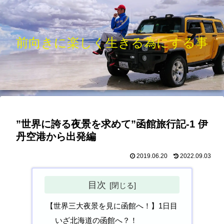
前向きに楽しく生きる為にする事
”世界に誇る夜景を求めて”函館旅行記-1 伊
丹空港から出発編
2019.06.20
2022.09.03
目次
【世界三大夜景を見に函館へ！】1日目
いざ北海道の函館へ？！