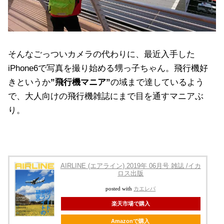
そんなごっついカメラの代わりに、最近入手した
iPhone6で写真を撮り始める甥っ子ちゃん。飛行機好
きというか
”飛行機マニア”
の域まで達しているよう
で、大人向けの飛行機雑誌にまで目を通すマニアぶ
り。
AIRLINE (エアライン) 2019年 06月号 雑誌 /イカ
ロス出版
posted with
カエレバ
楽天市場で購入
Amazonで購入