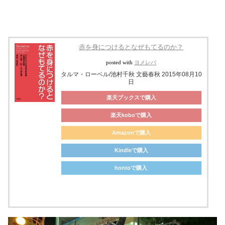
赤を身につけるとなぜもてるのか？
posted with
ヨメレバ
タルマ・ローベル/池村千秋 文藝春秋 2015年08月10
日
楽天ブックスで購入
楽天koboで購入
Amazonで購入
Kindleで購入
hontoで購入
ebookjapanで購入