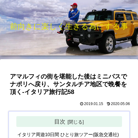
前向きに楽しく生きる為にする事
アマルフィの街を堪能した後はミニバスで
ナポリへ戻り、サンタルチア地区で晩餐を
頂く-イタリア旅行記58
2019.01.15
2020.05.06
目次
イタリア周遊10日間 ひとり旅ツアー(阪急交通社)