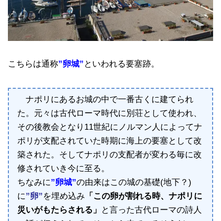
こちらは通称
”卵城”
といわれる要塞跡。
ナポリにあるお城の中で一番古くに建てられ
た。元々は古代ローマ時代に別荘として使われ、
その後教会となり11世紀にノルマン人によってナ
ポリが支配されていた時期に海上の要塞として改
築された。そしてナポリの支配者が変わる毎に改
修されていき今に至る。
ちなみに
”卵城”
の由来はこの城の基礎(地下？)
に
”卵”
を埋め込み
「この卵が割れる時、ナポリに
災いがもたらされる」
と言った古代ローマの詩人