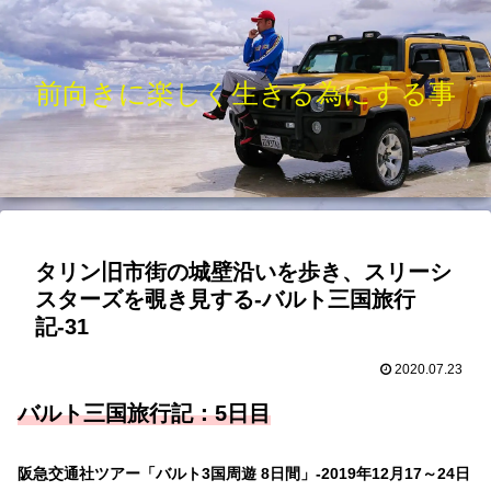
前向きに楽しく生きる為にする事
タリン旧市街の城壁沿いを歩き、スリーシ
スターズを覗き見する-バルト三国旅行
記-31
2020.07.23
バルト三国旅行記：5
日目
阪急交通社ツアー「バルト3国周遊 8日間」-2019年12月17～24日