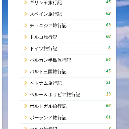
45
ギリシャ旅行記
62
スペイン旅行記
63
チュニジア旅行記
68
トルコ旅行記
6
ドイツ旅行記
54
バルカン半島旅行記
45
バルト三国旅行記
31
ベトナム旅行記
13
ペルー＆ボリビア旅行記
66
ポルトガル旅行記
61
ポーランド旅行記
7