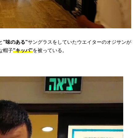
と
”味のある”
サングラスをしていたウエイターのオジサンが
な帽子
”キッパ”
を被っている。