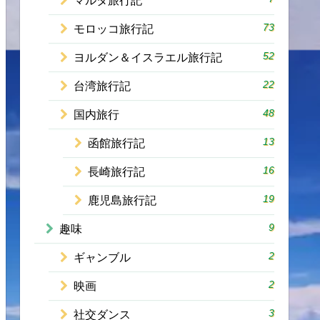
マルタ旅行記
73
モロッコ旅行記
52
ヨルダン＆イスラエル旅行記
22
台湾旅行記
48
国内旅行
13
函館旅行記
16
長崎旅行記
19
鹿児島旅行記
9
趣味
2
ギャンブル
2
映画
3
社交ダンス