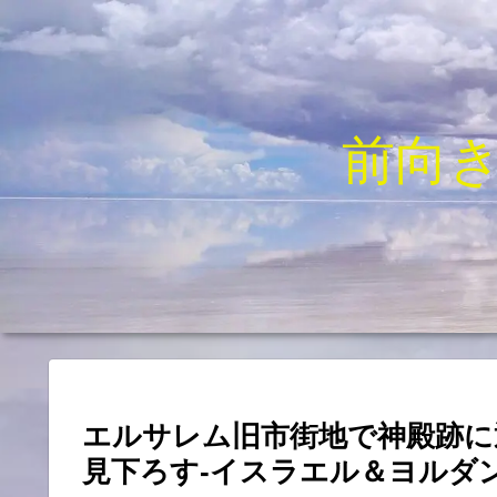
前向
エルサレム旧市街地で神殿跡に
見下ろす-イスラエル＆ヨルダン