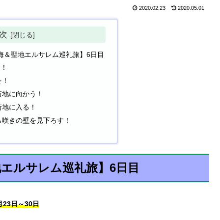
2020.02.23
2020.05.01
次
海＆聖地エルサレム巡礼旅】6日目
？！
を！
街地に向かう！
街地に入る！
ら嘆きの壁を見下ろす！
エルサレム巡礼旅】6日目
23日～30日