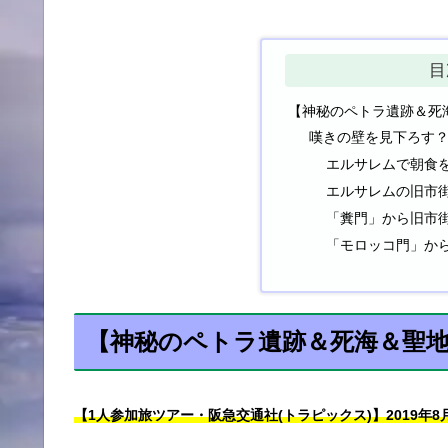
目
【神秘のペトラ遺跡＆死
嘆きの壁を見下ろす
エルサレムで朝食
エルサレムの旧市
「糞門」から旧市
「モロッコ門」か
【神秘のペトラ遺跡＆死海＆聖地
【1人参加旅ツアー・阪急交通社(トラピックス)】2019年8月