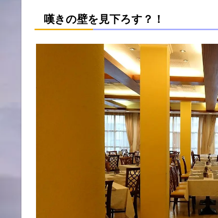
嘆きの壁を見下ろす？！