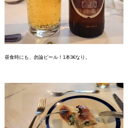
昼食時にも、勿論ビール！1本3€なり。