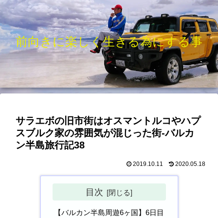
前向きに楽しく生きる為にする事
サラエボの旧市街はオスマントルコやハプ
スブルク家の雰囲気が混じった街-バルカ
ン半島旅行記38
2019.10.11
2020.05.18
目次
【バルカン半島周遊6ヶ国】6日目