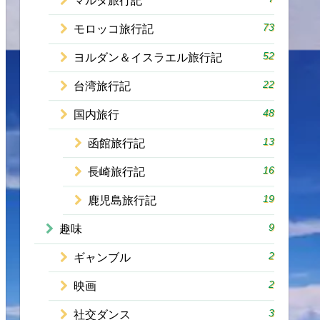
マルタ旅行記
73
モロッコ旅行記
52
ヨルダン＆イスラエル旅行記
22
台湾旅行記
48
国内旅行
13
函館旅行記
16
長崎旅行記
19
鹿児島旅行記
9
趣味
2
ギャンブル
2
映画
3
社交ダンス