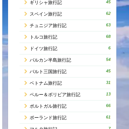
45
ギリシャ旅行記
62
スペイン旅行記
63
チュニジア旅行記
68
トルコ旅行記
6
ドイツ旅行記
54
バルカン半島旅行記
45
バルト三国旅行記
31
ベトナム旅行記
13
ペルー＆ボリビア旅行記
66
ポルトガル旅行記
61
ポーランド旅行記
7