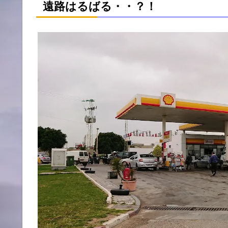
遠路はるばる・・？！