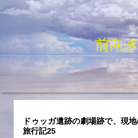
前向
ドゥッガ遺跡の劇場跡で、現地
旅行記25