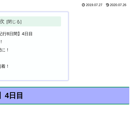
2019.07.27
2020.07.26
次
紀行8日間】4日目
！
憩に！
！
到着！
】4日目