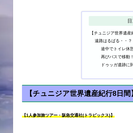
目
【チュニジア世界遺産
遠路はるばる・・？
途中でトイレ休
再びバスで移動
ドゥッガ遺跡に
【チュニジア世界遺産紀行8日間
【1人参加旅ツアー・阪急交通社(トラピックス)】