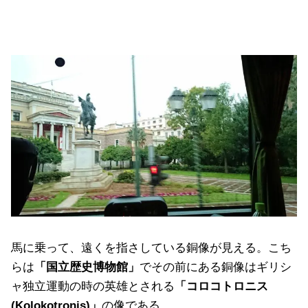
馬に乗って、遠くを指さしている銅像が見える。こち
らは
「国立歴史博物館」
でその前にある銅像はギリシ
ャ独立運動の時の英雄とされる
「コロコトロニス
(Kolokotronis)」
の像である。