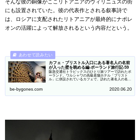
そんな彼の銅像がここリトアニアのヴィリニュスの街
にも設置されていた。彼の代表作とされる叙事詩で
は、ロシアに支配されたリトアニアが最終的にナポレ
オンの活躍によって解放されるという内容だという。
カフェ・ブリストル入口にある著名人の名前
が入った壁を眺める編-ポーランド旅行記-59
阪急交通社トラピックスのひとり旅ツアーで訪れたポ
ーランド。ワルシャワの高級老舗ホテル「ブリスト
ル」に併設されているカフェで、訪れた著名人の名前
が記されている壁を見学。
be-bygones.com
2020.06.20