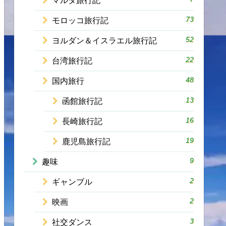
マルタ旅行記
73
モロッコ旅行記
52
ヨルダン＆イスラエル旅行記
22
台湾旅行記
48
国内旅行
13
函館旅行記
16
長崎旅行記
19
鹿児島旅行記
9
趣味
2
ギャンブル
2
映画
3
社交ダンス