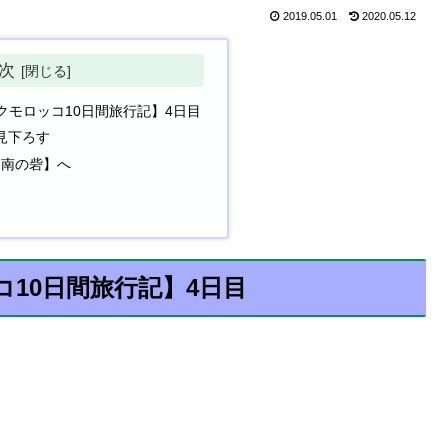
2019.05.01
2020.05.12
次
クモロッコ10日間旅行記】4日目
見下ろす
南の砦】へ
10日間旅行記】4日目