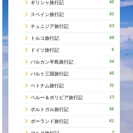
45
ギリシャ旅行記
62
スペイン旅行記
63
チュニジア旅行記
68
トルコ旅行記
6
ドイツ旅行記
54
バルカン半島旅行記
45
バルト三国旅行記
31
ベトナム旅行記
13
ペルー＆ボリビア旅行記
66
ポルトガル旅行記
61
ポーランド旅行記
7