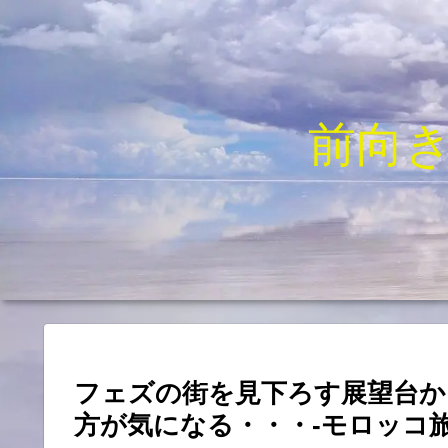
前向
フェズの街を見下ろす展望台か
方が気になる・・・-モロッコ旅