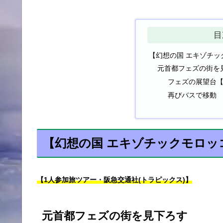
目
【幻想の国 エキゾチッ
元首都フェズの街を
フェズの展望台【
再びバスで移動
【幻想の国 エキゾチックモロッコ
【1人参加旅ツアー・阪急交通社(トラピックス)】
元首都フェズの街を見下ろす