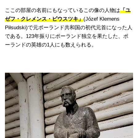
ここの部屋の名前にもなっているこの像の人物は
「ユ
ゼフ・クレメンス・ピウスツキ」
(Józef Klemens
Piłsudski)で元ポーランド共和国の初代元首になった人
である。123年振りにポーランド独立を果たした、ポ
ーランドの英雄の1人にも数えられる。