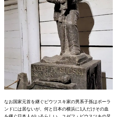
なお国家元首を継ぐピウツスキ家の男系子孫はポーラ
ンドには居ないが、何と日本の横浜に1人だけその血
を継ぐ日本人がいるらしい。ユゼフ・ピウスツキの兄