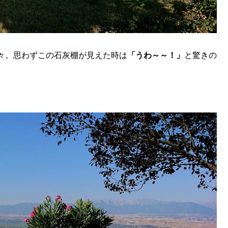
々。思わずこの石灰棚が見えた時は
「うわ～～！」
と驚きの