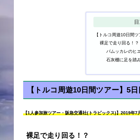
目
【トルコ周遊10日間ツ
裸足で走り回る！？
パムッカレのヒ
石灰棚に足を踏
【トルコ周遊10日間ツアー】5日
【1人参加旅ツアー・阪急交通社(トラピックス)】2019年7
裸足で走り回る！？