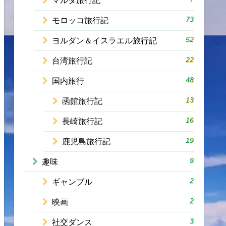
マルタ旅行記
73
モロッコ旅行記
52
ヨルダン＆イスラエル旅行記
22
台湾旅行記
48
国内旅行
13
函館旅行記
16
長崎旅行記
19
鹿児島旅行記
9
趣味
2
ギャンブル
2
映画
3
社交ダンス