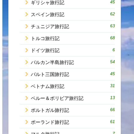
45
ギリシャ旅行記
62
スペイン旅行記
63
チュニジア旅行記
68
トルコ旅行記
6
ドイツ旅行記
54
バルカン半島旅行記
45
バルト三国旅行記
31
ベトナム旅行記
13
ペルー＆ボリビア旅行記
66
ポルトガル旅行記
61
ポーランド旅行記
7