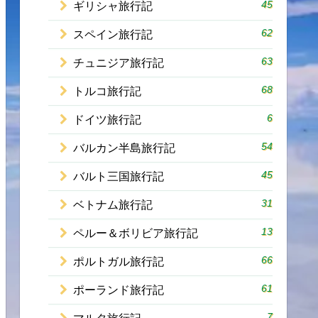
45
ギリシャ旅行記
62
スペイン旅行記
63
チュニジア旅行記
68
トルコ旅行記
6
ドイツ旅行記
54
バルカン半島旅行記
45
バルト三国旅行記
31
ベトナム旅行記
13
ペルー＆ボリビア旅行記
66
ポルトガル旅行記
61
ポーランド旅行記
7