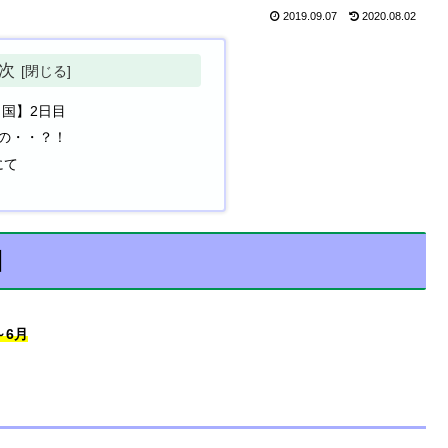
2019.09.07
2020.08.02
次
国】2日目
の・・？！
にて
目
～6月