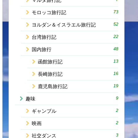
マルタ旅行記
73
モロッコ旅行記
52
ヨルダン＆イスラエル旅行記
22
台湾旅行記
48
国内旅行
13
函館旅行記
16
長崎旅行記
19
鹿児島旅行記
9
趣味
2
ギャンブル
2
映画
3
社交ダンス