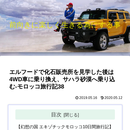
前向きに楽しく生きる為にする事
エルフードで化石販売所を見学した後は
4WD車に乗り換え、サハラ砂漠へ乗り込
む-モロッコ旅行記38
2019.05.16
2020.05.12
目次
【幻想の国 エキゾチックモロッコ10日間旅行記】