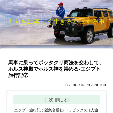
前向きに楽しく生きる為にする事
馬車に乗ってボッタクリ商法を交わして、
ホルス神殿でホルス神を崇める-エジプト
旅行記⑦
2018.07.02
2020.05.01
目次
エジプト旅行記：阪急交通社(トラピックス)1人旅