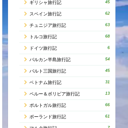
45
ギリシャ旅行記
62
スペイン旅行記
63
チュニジア旅行記
68
トルコ旅行記
6
ドイツ旅行記
54
バルカン半島旅行記
45
バルト三国旅行記
31
ベトナム旅行記
13
ペルー＆ボリビア旅行記
66
ポルトガル旅行記
61
ポーランド旅行記
7