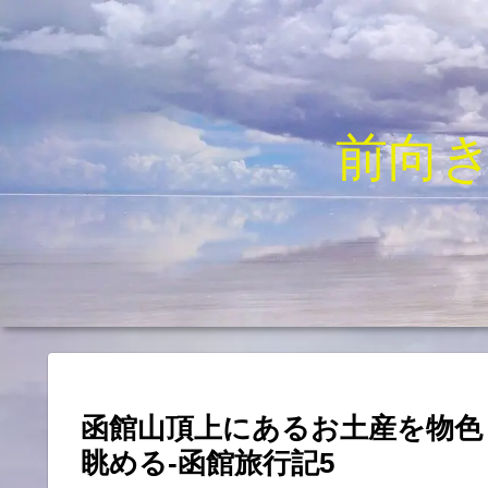
前向
函館山頂上にあるお土産を物色
眺める-函館旅行記5