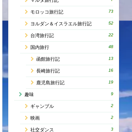
マルタ旅行記
73
モロッコ旅行記
52
ヨルダン＆イスラエル旅行記
22
台湾旅行記
48
国内旅行
13
函館旅行記
16
長崎旅行記
19
鹿児島旅行記
9
趣味
2
ギャンブル
2
映画
3
社交ダンス