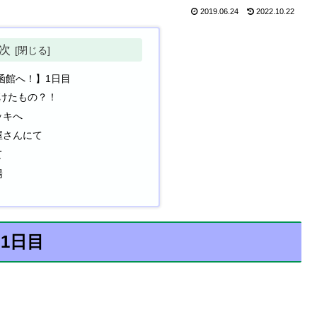
2019.06.24
2022.10.22
次
函館へ！】1日目
けたもの？！
ッキへ
屋さんにて
て
陽
1日目