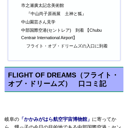
市之瀬廣太記念美術館
『中山尚子原画展 土神と狐』
中山園芸さん見学
中部国際空港(セントレア) 到着 【Chubu
Centrair International Airport】
フライト・オブ・ドリームズの入口に到着
FLIGHT OF DREAMS（フライト・
オブ・ドリームズ） 口コミ記
岐阜の
「かかみがはら航空宇宙博物館」
に寄ってか
ら、甥っ子の今日の目的地である中部国際空港：セン