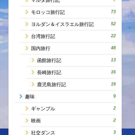
マルタ旅行記
73
モロッコ旅行記
52
ヨルダン＆イスラエル旅行記
22
台湾旅行記
48
国内旅行
13
函館旅行記
16
長崎旅行記
19
鹿児島旅行記
9
趣味
2
ギャンブル
2
映画
3
社交ダンス