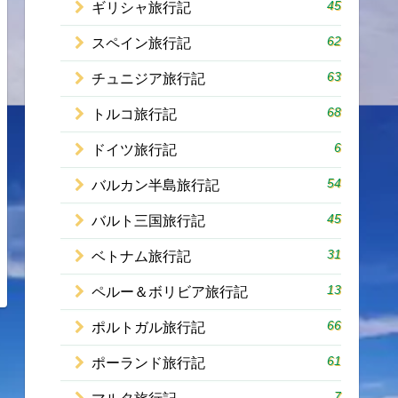
45
ギリシャ旅行記
62
スペイン旅行記
63
チュニジア旅行記
68
トルコ旅行記
6
ドイツ旅行記
54
バルカン半島旅行記
45
バルト三国旅行記
31
ベトナム旅行記
13
ペルー＆ボリビア旅行記
66
ポルトガル旅行記
61
ポーランド旅行記
7