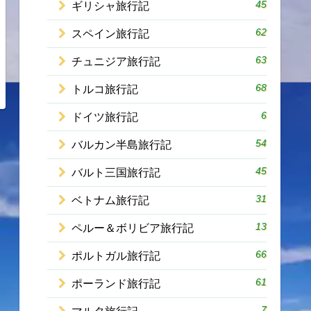
45
ギリシャ旅行記
62
スペイン旅行記
63
チュニジア旅行記
68
トルコ旅行記
6
ドイツ旅行記
54
バルカン半島旅行記
45
バルト三国旅行記
31
ベトナム旅行記
13
ペルー＆ボリビア旅行記
66
ポルトガル旅行記
61
ポーランド旅行記
7