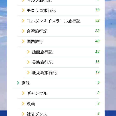
マルタ旅行記
73
モロッコ旅行記
52
ヨルダン＆イスラエル旅行記
22
台湾旅行記
48
国内旅行
13
函館旅行記
16
長崎旅行記
19
鹿児島旅行記
9
趣味
2
ギャンブル
2
映画
3
社交ダンス