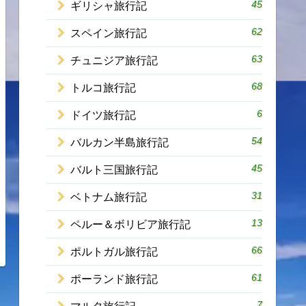
45
ギリシャ旅行記
62
スペイン旅行記
63
チュニジア旅行記
68
トルコ旅行記
6
ドイツ旅行記
54
バルカン半島旅行記
45
バルト三国旅行記
31
ベトナム旅行記
13
ペルー＆ボリビア旅行記
66
ポルトガル旅行記
61
ポーランド旅行記
7