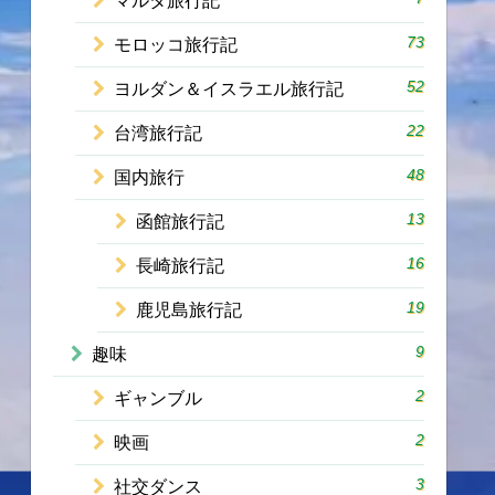
マルタ旅行記
73
モロッコ旅行記
52
ヨルダン＆イスラエル旅行記
22
台湾旅行記
48
国内旅行
13
函館旅行記
16
長崎旅行記
19
鹿児島旅行記
9
趣味
2
ギャンブル
2
映画
3
社交ダンス