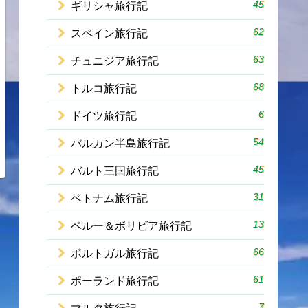
45
ギリシャ旅行記
62
スペイン旅行記
63
チュニジア旅行記
68
トルコ旅行記
6
ドイツ旅行記
54
バルカン半島旅行記
45
バルト三国旅行記
31
ベトナム旅行記
13
ペルー＆ボリビア旅行記
66
ポルトガル旅行記
61
ポーランド旅行記
7