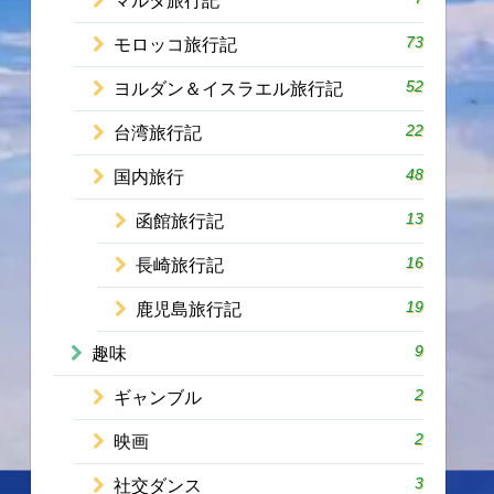
マルタ旅行記
73
モロッコ旅行記
52
ヨルダン＆イスラエル旅行記
22
台湾旅行記
48
国内旅行
13
函館旅行記
16
長崎旅行記
19
鹿児島旅行記
9
趣味
2
ギャンブル
2
映画
3
社交ダンス