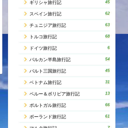
45
ギリシャ旅行記
62
スペイン旅行記
63
チュニジア旅行記
68
トルコ旅行記
6
ドイツ旅行記
54
バルカン半島旅行記
45
バルト三国旅行記
31
ベトナム旅行記
13
ペルー＆ボリビア旅行記
66
ポルトガル旅行記
61
ポーランド旅行記
7