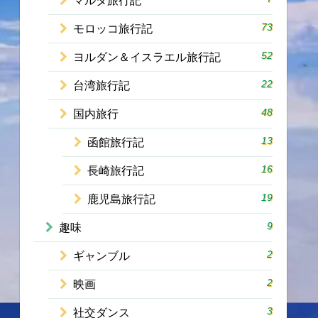
マルタ旅行記
73
モロッコ旅行記
52
ヨルダン＆イスラエル旅行記
22
台湾旅行記
48
国内旅行
13
函館旅行記
16
長崎旅行記
19
鹿児島旅行記
9
趣味
2
ギャンブル
2
映画
3
社交ダンス