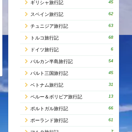
45
ギリシャ旅行記
62
スペイン旅行記
63
チュニジア旅行記
68
トルコ旅行記
6
ドイツ旅行記
54
バルカン半島旅行記
45
バルト三国旅行記
31
ベトナム旅行記
13
ペルー＆ボリビア旅行記
66
ポルトガル旅行記
61
ポーランド旅行記
7