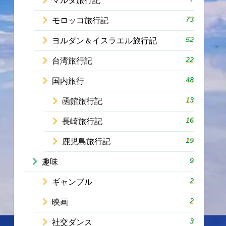
マルタ旅行記
73
モロッコ旅行記
52
ヨルダン＆イスラエル旅行記
22
台湾旅行記
48
国内旅行
13
函館旅行記
16
長崎旅行記
19
鹿児島旅行記
9
趣味
2
ギャンブル
2
映画
3
社交ダンス