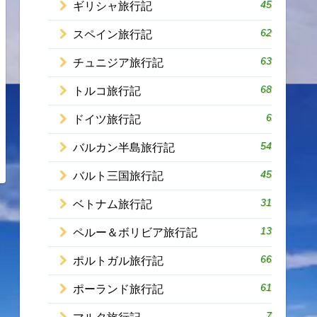
45
ギリシャ旅行記
62
スペイン旅行記
63
チュニジア旅行記
68
トルコ旅行記
6
ドイツ旅行記
54
バルカン半島旅行記
45
バルト三国旅行記
31
ベトナム旅行記
13
ペルー＆ボリビア旅行記
66
ポルトガル旅行記
61
ポーランド旅行記
7