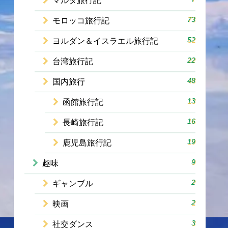
マルタ旅行記
73
モロッコ旅行記
52
ヨルダン＆イスラエル旅行記
22
台湾旅行記
48
国内旅行
13
函館旅行記
16
長崎旅行記
19
鹿児島旅行記
9
趣味
2
ギャンブル
2
映画
3
社交ダンス