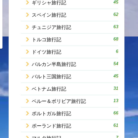
45
ギリシャ旅行記
62
スペイン旅行記
63
チュニジア旅行記
68
トルコ旅行記
6
ドイツ旅行記
54
バルカン半島旅行記
45
バルト三国旅行記
31
ベトナム旅行記
13
ペルー＆ボリビア旅行記
66
ポルトガル旅行記
61
ポーランド旅行記
7