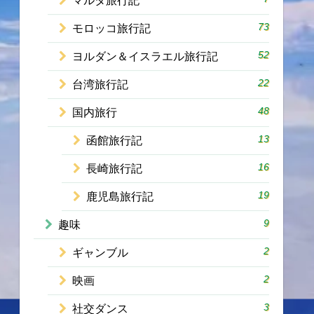
マルタ旅行記
73
モロッコ旅行記
52
ヨルダン＆イスラエル旅行記
22
台湾旅行記
48
国内旅行
13
函館旅行記
16
長崎旅行記
19
鹿児島旅行記
9
趣味
2
ギャンブル
2
映画
3
社交ダンス