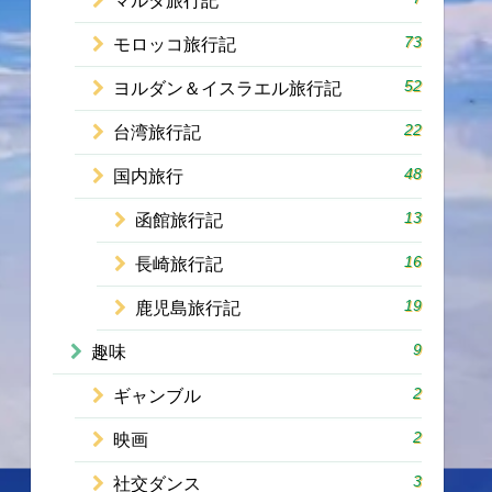
マルタ旅行記
73
モロッコ旅行記
52
ヨルダン＆イスラエル旅行記
22
台湾旅行記
48
国内旅行
13
函館旅行記
16
長崎旅行記
19
鹿児島旅行記
9
趣味
2
ギャンブル
2
映画
3
社交ダンス