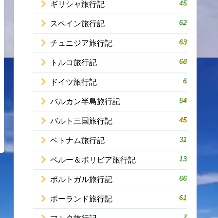
45
ギリシャ旅行記
62
スペイン旅行記
63
チュニジア旅行記
68
トルコ旅行記
6
ドイツ旅行記
54
バルカン半島旅行記
45
バルト三国旅行記
31
ベトナム旅行記
13
ペルー＆ボリビア旅行記
66
ポルトガル旅行記
61
ポーランド旅行記
7