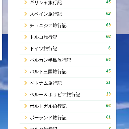
45
ギリシャ旅行記
62
スペイン旅行記
63
チュニジア旅行記
68
トルコ旅行記
6
ドイツ旅行記
54
バルカン半島旅行記
45
バルト三国旅行記
31
ベトナム旅行記
13
ペルー＆ボリビア旅行記
66
ポルトガル旅行記
61
ポーランド旅行記
7