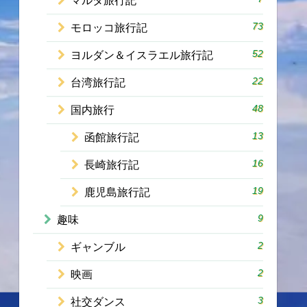
マルタ旅行記
73
モロッコ旅行記
52
ヨルダン＆イスラエル旅行記
22
台湾旅行記
48
国内旅行
13
函館旅行記
16
長崎旅行記
19
鹿児島旅行記
9
趣味
2
ギャンブル
2
映画
3
社交ダンス