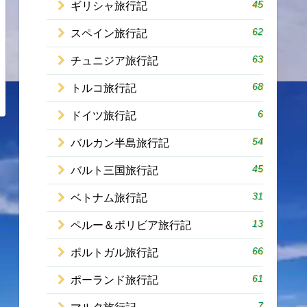
45
ギリシャ旅行記
62
スペイン旅行記
63
チュニジア旅行記
68
トルコ旅行記
6
ドイツ旅行記
54
バルカン半島旅行記
45
バルト三国旅行記
31
ベトナム旅行記
13
ペルー＆ボリビア旅行記
66
ポルトガル旅行記
61
ポーランド旅行記
7