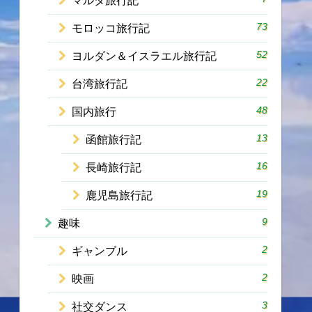
マルタ旅行記
73
モロッコ旅行記
52
ヨルダン＆イスラエル旅行記
22
台湾旅行記
48
国内旅行
13
函館旅行記
16
長崎旅行記
19
鹿児島旅行記
9
趣味
2
ギャンブル
2
映画
3
社交ダンス