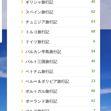
45
ギリシャ旅行記
62
スペイン旅行記
63
チュニジア旅行記
68
トルコ旅行記
6
ドイツ旅行記
54
バルカン半島旅行記
45
バルト三国旅行記
31
ベトナム旅行記
13
ペルー＆ボリビア旅行記
66
ポルトガル旅行記
61
ポーランド旅行記
7