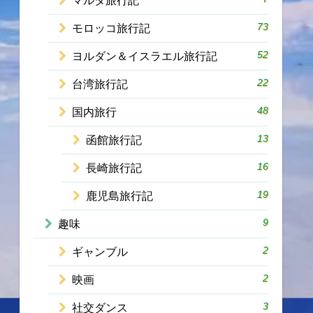
マルタ旅行記
73
モロッコ旅行記
52
ヨルダン＆イスラエル旅行記
22
台湾旅行記
48
国内旅行
13
函館旅行記
16
長崎旅行記
19
鹿児島旅行記
9
趣味
2
ギャンブル
2
映画
3
社交ダンス